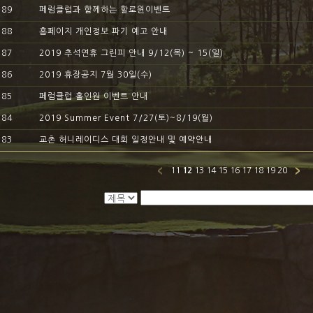
89
페럼클럽과 함께하는 할로윈이벤트
88
홈페이지 개인정보 파기 예고 안내
87
2019 추석연휴 그린피 안내 9/12(목) ~ 15(일)
86
2019 휴장공지 7월 30일(수)
85
페럼클럽 홀인원 이벤트 안내
84
2019 Summer Event 7/27(토)~8/19(월)
83
교촌 허니레이디스 대회 일정안내 및 예약안내
11
12
13
14
15
16
17
18
19
20