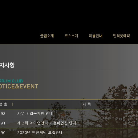
92
사우나 입욕제한 안내
91
제 3회 아이언맨리그 챔피언십 안내
90
2020년 연단체팀 모집안내